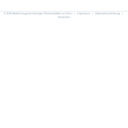
© 2026
Akademie gemeinnütziger Wissenschaften zu Erfurt
|
Impressum
|
Datenschutzerklärung
|
Anmelden